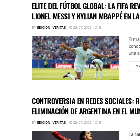
ELITE DEL FÚTBOL GLOBAL: LA FIFA R
LIONEL MESSI Y KYLIAN MBAPPÉ EN L
BY
EDICION_VERITAS
22/07/2026
0
El má
conoc
una a
RE
CONTROVERSIA EN REDES SOCIALES: R
ELIMINACIÓN DE ARGENTINA EN EL MU
BY
EDICION_VERITAS
22/07/2026
0
La ca