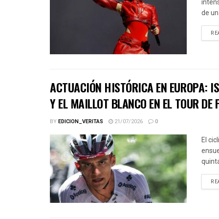
inten
de un
RE
ACTUACIÓN HISTÓRICA EN EUROPA: IS
Y EL MAILLOT BLANCO EN EL TOUR DE 
BY
EDICION_VERITAS
21/07/2026
0
El ci
ensue
quinta
RE