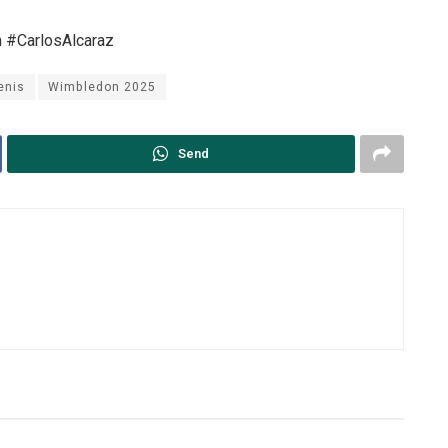
#CarlosAlcaraz
enis
Wimbledon 2025
Send