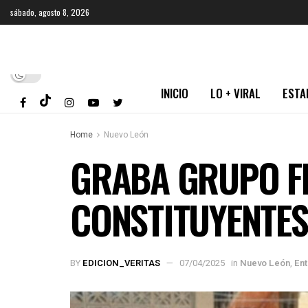
sábado, agosto 8, 2026
INICIO
LO + VIRAL
ESTA
Home
Nuevo León
GRABA GRUPO F
CONSTITUYENTES
BY
EDICION_VERITAS
07/04/2025
in
Nuevo León
,
Ent