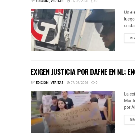
BY
EDICION_VERITAS
07/08/2026
0
Un el
luego
crista
RE
EXIGEN JUSTICIA POR DAFNE EN NL;
BY
EDICION_VERITAS
07/08/2026
0
La ex
Monte
por A
RE