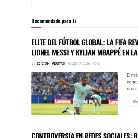
Recomendado para ti
ELITE DEL FÚTBOL GLOBAL: LA FIFA R
LIONEL MESSI Y KYLIAN MBAPPÉ EN L
BY
EDICION_VERITAS
22/07/2026
0
El má
conoc
una a
RE
CONTROVERSIA EN REDES SOCIALES: R