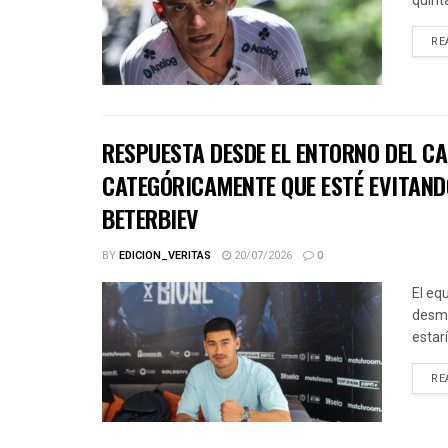
quinta
RE
RESPUESTA DESDE EL ENTORNO DEL CA
CATEGÓRICAMENTE QUE ESTÉ EVITAND
BETERBIEV
BY
EDICION_VERITAS
20/07/2026
0
El eq
desme
estar
RE