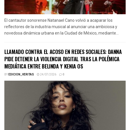
El cantautor sonorense Natanael Cano volvió a acaparar los
reflectores de la industria musical al anunciar una ambiciosa y
novedosa dinámica urbana en la Ciudad de México, mediante...
LLAMADO CONTRA EL ACOSO EN REDES SOCIALES: DANNA
PIDE DETENER LA VIOLENCIA DIGITAL TRAS LA POLÉMICA
MEDIÁTICA ENTRE BELINDA Y KENIA OS
BY
EDICION_VERITAS
24/07/2026
0