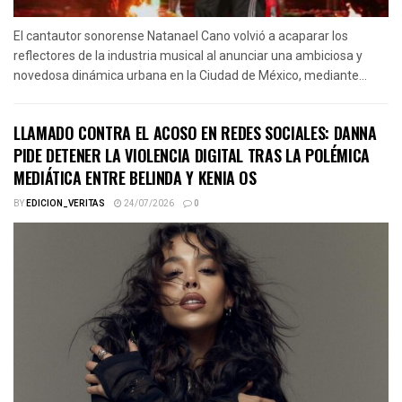
El cantautor sonorense Natanael Cano volvió a acaparar los
reflectores de la industria musical al anunciar una ambiciosa y
novedosa dinámica urbana en la Ciudad de México, mediante...
LLAMADO CONTRA EL ACOSO EN REDES SOCIALES: DANNA
PIDE DETENER LA VIOLENCIA DIGITAL TRAS LA POLÉMICA
MEDIÁTICA ENTRE BELINDA Y KENIA OS
BY
EDICION_VERITAS
24/07/2026
0