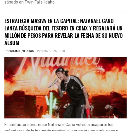
sábado en Twin Falls, Idaho.
ESTRATEGIA MASIVA EN LA CAPITAL: NATANAEL CANO
LANZA BÚSQUEDA DEL TESORO EN CDMX Y REGALARÁ UN
MILLÓN DE PESOS PARA REVELAR LA FECHA DE SU NUEVO
ÁLBUM
BY
EDICION_VERITAS
24/07/2026
0
El cantautor sonorense Natanael Cano volvió a acaparar los
reflectores de la industria musical al anunciar una ambiciosa y