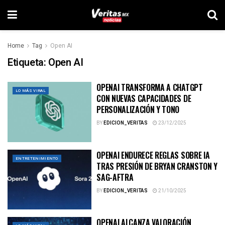
Home
Tag
Open AI
Etiqueta:
Open AI
OPENAI TRANSFORMA A CHATGPT
LO MÁS VIRAL
CON NUEVAS CAPACIDADES DE
PERSONALIZACIÓN Y TONO
BY
EDICION_VERITAS
23/12/2025
OPENAI ENDURECE REGLAS SOBRE IA
ENTRETENIMIENTO
TRAS PRESIÓN DE BRYAN CRANSTON Y
SAG-AFTRA
BY
EDICION_VERITAS
21/10/2025
OPENAI ALCANZA VALORACIÓN