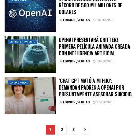
LO MÁS VIRAL
RÉCORD DE 500 MIL MILLONES DE
DÓLARES
BY
EDICION_VERITAS
08/10/2025
OPENAI PRESENTARÁ CRITTERZ
ENTRETENIMIENTO
PRIMERA PELÍCULA ANIMADA CREADA
CON INTELIGENCIA ARTIFICIAL
BY
EDICION_VERITAS
09/09/2025
‘CHAT GPT MATÓ A MI HIJO’;
LO MÁS VIRAL
DEMANDAN PADRES A OPENAI POR
PRESUNTAMENTE ASESORAR SUICIDIO.
BY
EDICION_VERITAS
27/08/2025
1
2
3