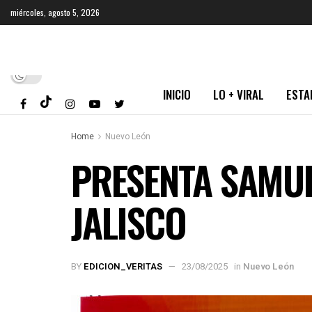
miércoles, agosto 5, 2026
INICIO
LO + VIRAL
ESTA
Home
Nuevo León
PRESENTA SAMUE
JALISCO
BY
EDICION_VERITAS
23/08/2025
in
Nuevo León