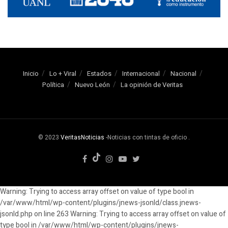
Inicio
Lo + Viral
Estados
Internacional
Nacional
Política
Nuevo León
La opinión de Veritas
© 2023
VeritasNoticias
-Noticias con tintas de oficio
.
Warning: Trying to access array offset on value of type bool in
/var/www/html/wp-content/plugins/jnews-jsonld/class.jnews-
jsonld.php on line 263 Warning: Trying to access array offset on value of
type bool in /var/www/html/wp-content/plugins/jnews-