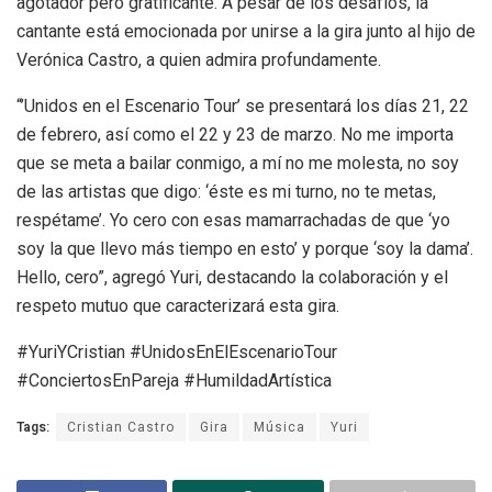
agotador pero gratificante. A pesar de los desafíos, la
cantante está emocionada por unirse a la gira junto al hijo de
Verónica Castro, a quien admira profundamente.
“’Unidos en el Escenario Tour’ se presentará los días 21, 22
de febrero, así como el 22 y 23 de marzo. No me importa
que se meta a bailar conmigo, a mí no me molesta, no soy
de las artistas que digo: ‘éste es mi turno, no te metas,
respétame’. Yo cero con esas mamarrachadas de que ‘yo
soy la que llevo más tiempo en esto’ y porque ‘soy la dama’.
Hello, cero”, agregó Yuri, destacando la colaboración y el
respeto mutuo que caracterizará esta gira.
#YuriYCristian #UnidosEnElEscenarioTour
#ConciertosEnPareja #HumildadArtística
Tags:
Cristian Castro
Gira
Música
Yuri