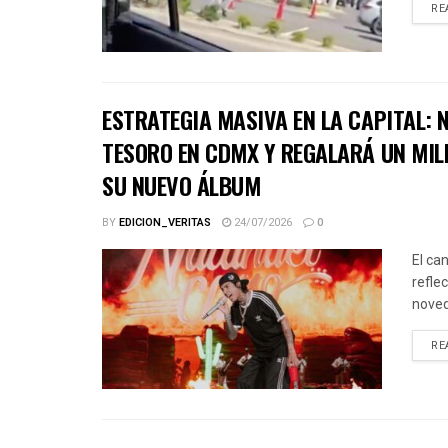
RE
ESTRATEGIA MASIVA EN LA CAPITAL:
TESORO EN CDMX Y REGALARÁ UN MIL
SU NUEVO ÁLBUM
BY
EDICION_VERITAS
24/07/2026
0
El ca
refle
noved
RE