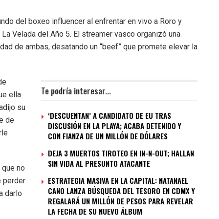
ndo del boxeo influencer al enfrentar en vivo a Roro y
 La Velada del Año 5. El streamer vasco organizó una
ridad de ambas, desatando un “beef” que promete elevar la
de
Te podría interesar...
ue ella
adijo su
‘DESCUENTAN’ A CANDIDATO DE EU TRAS
te de
DISCUSIÓN EN LA PLAYA; ACABA DETENIDO Y
rle
CON FIANZA DE UN MILLÓN DE DÓLARES
DEJA 3 MUERTOS TIROTEO EN IN-N-OUT; HALLAN
SIN VIDA AL PRESUNTO ATACANTE
ó que no
ESTRATEGIA MASIVA EN LA CAPITAL: NATANAEL
e perder
CANO LANZA BÚSQUEDA DEL TESORO EN CDMX Y
a darlo
REGALARÁ UN MILLÓN DE PESOS PARA REVELAR
LA FECHA DE SU NUEVO ÁLBUM