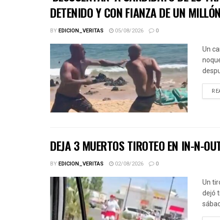
DETENIDO Y CON FIANZA DE UN MILLÓ
BY
EDICION_VERITAS
05/08/2026
0
Un ca
noque
despu
RE
DEJA 3 MUERTOS TIROTEO EN IN-N-OU
BY
EDICION_VERITAS
02/08/2026
0
Un ti
dejó 
sábad