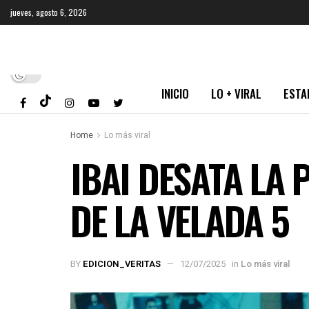
jueves, agosto 6, 2026
INICIO
LO + VIRAL
ESTA
Home
Lo más viral
IBAI DESATA LA
DE LA VELADA 5
BY
EDICION_VERITAS
12/07/2025
in
Lo más viral