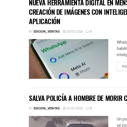
NUEVA HERRAMIENTA DIGITAL EN MEN
CREACIÓN DE IMÁGENES CON INTELIGE
APLICACIÓN
BY
EDICION_VERITAS
23/07/2026
0
Whats
habil
inteli
RE
SALVA POLICÍA A HOMBRE DE MORIR 
BY
EDICION_VERITAS
21/07/2026
0
Un po
se in