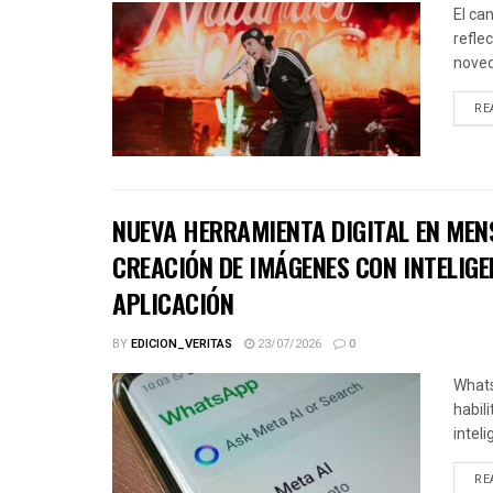
El ca
refle
noved
RE
NUEVA HERRAMIENTA DIGITAL EN MEN
CREACIÓN DE IMÁGENES CON INTELIGE
APLICACIÓN
BY
EDICION_VERITAS
23/07/2026
0
Whats
habil
inteli
RE