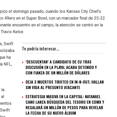
épico el domingo pasado, cuando los Kansas City Chiefs
isco 49ers en el Super Bowl, con un marcador final de 25-22
nante encuentro en el campo, la atención se centró en la
 Travis Kelce.
s, Swift
Te podría interesar...
bolizaba
que ha
‘DESCUENTAN’ A CANDIDATO DE EU TRAS
la NFL,
DISCUSIÓN EN LA PLAYA; ACABA DETENIDO Y
.
CON FIANZA DE UN MILLÓN DE DÓLARES
DEJA 3 MUERTOS TIROTEO EN IN-N-OUT; HALLAN
SIN VIDA AL PRESUNTO ATACANTE
 la
ESTRATEGIA MASIVA EN LA CAPITAL: NATANAEL
 al
CANO LANZA BÚSQUEDA DEL TESORO EN CDMX Y
mentos
REGALARÁ UN MILLÓN DE PESOS PARA REVELAR
 Swift
LA FECHA DE SU NUEVO ÁLBUM
los