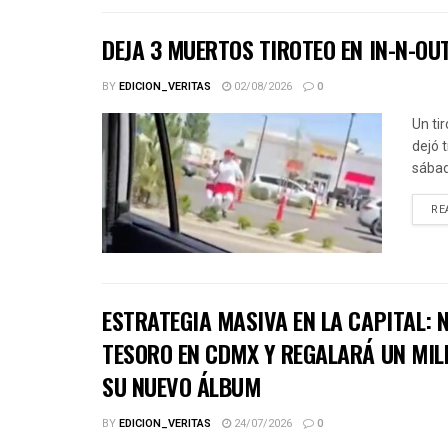
DEJA 3 MUERTOS TIROTEO EN IN-N-OU
BY
EDICION_VERITAS
02/08/2026
0
Un ti
dejó 
sábad
RE
ESTRATEGIA MASIVA EN LA CAPITAL:
TESORO EN CDMX Y REGALARÁ UN MIL
SU NUEVO ÁLBUM
BY
EDICION_VERITAS
24/07/2026
0