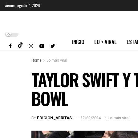
viernes, agosto 7, 2026
INICIO
LO + VIRAL
ESTA
Home
Lo más viral
TAYLOR SWIFT Y 
BOWL
BY
EDICION_VERITAS
12/02/2024
in
Lo más viral